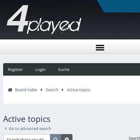
Register
Login
Suche
Board index
Search
Active topics
Active topics
Go to advanced search
Searc