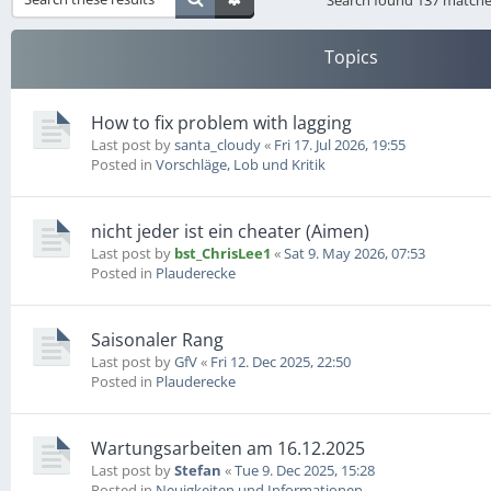
Search found 137 match
Topics
How to fix problem with lagging
Last post by
santa_cloudy
«
Fri 17. Jul 2026, 19:55
Posted in
Vorschläge, Lob und Kritik
nicht jeder ist ein cheater (Aimen)
Last post by
bst_ChrisLee1
«
Sat 9. May 2026, 07:53
Posted in
Plauderecke
Saisonaler Rang
Last post by
GfV
«
Fri 12. Dec 2025, 22:50
Posted in
Plauderecke
Wartungsarbeiten am 16.12.2025
Last post by
Stefan
«
Tue 9. Dec 2025, 15:28
Posted in
Neuigkeiten und Informationen