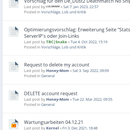
Vorschlag für den De_Dust2 Deathmatch No Sni
Last post by
ᴸᵁᴸᵁᴹᴬᴻᴻ
«
Sat 7. Jan 2023, 22:57
Posted in
Vorschläge, Lob und Kritik
Optimierungsvorschlag: Erweiterung Seite "Stat
ServerIP's oder Join-Links
Last post by
TBC|Snake
«
Tue 4. Oct 2022, 15:19
Posted in
Vorschläge, Lob und Kritik
Request to delete my account
Last post by
Honey-Mom
«
Sat 3. Sep 2022, 09:09
Posted in
General
DELETE account request
Last post by
Honey-Mom
«
Tue 22. Mar 2022, 09:55
Posted in
General
Wartungsarbeiten 04.12.21
Last post by
Kernel
«
Fri 3. Dec 2021, 18:48