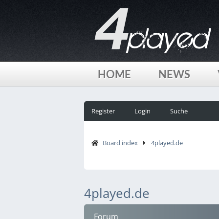
HOME
NEWS
Register
Login
Suche
Board index
4played.de
4played.de
Forum