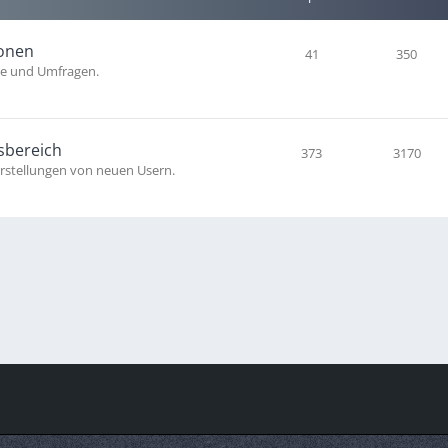
ionen
41
350
se und Umfragen.
sbereich
373
3170
rstellungen von neuen Usern.