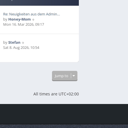
Re: Neuigkeiten aus dem Admin…
V
by
Honey-Mom
i
Mon 16. Mar 2026, 09:17
e
w
t
V
by
Stefan
h
i
Sat 8. Aug 2026, 10:54
e
e
l
w
a
t
t
h
e
e
s
Jump to
l
t
a
p
t
o
e
All times are
UTC+02:00
s
s
t
t
p
o
s
t