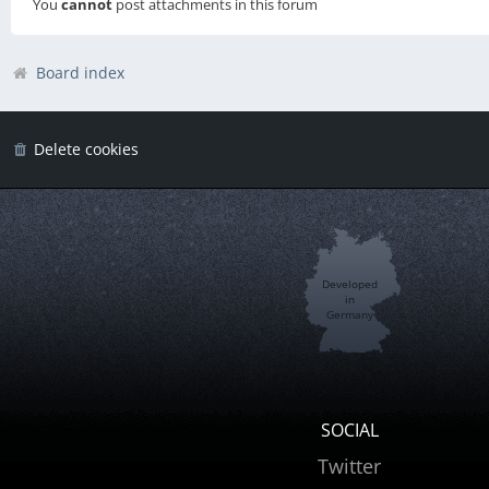
You
cannot
post attachments in this forum
Board index
Delete cookies
Developed
in
Germany
SOCIAL
Twitter