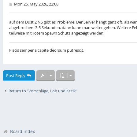
P
Mon 25. May 2026, 22:08
o
s
t
auf dem Dust 2 NS gibt es Probleme. Der Server hängt ganz oft, als wä
abgebrochen. 3-5 Sekunden, dann kann man weiter gehen. Weitere Fehl
teilweise mit rotem Spawn Schutz angezeigt werden.
Piscis semper a capite deorsum putrescit.
Post Reply
Return to “Vorschläge, Lob und Kritik”
Board index