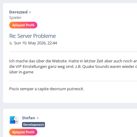
Derezzed
Spieler
4played Profil
Re: Server Probleme
P
Sun 10. May 2026, 22:44
o
s
t
Ich mache das über die Website. Hatte in letzter Zeit aber auch noch 
die VIP Einstellungen ganz weg sind. z.B. Quake Sounds waren wieder 
über in-game
Piscis semper a capite deorsum putrescit.
Stefan
Development
4played Profil