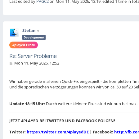
Last edited by
PAGC2
on Mon 11. May 2026, 13:19, edited 1 time in tota
Stefan
Development
4played Profil
Re: Server Probleme
P
Mon 11. May 2026, 12:52
o
s
t
Wir haben gerade mal einen Quick-Fix eingespielt - die kompletten Tim
und die sporadischen Verzögerungen konnten wir von ca. 50 auf 20 S
Update 18:15 Uhr:
Durch weitere kleinere Fixes sind wir nun bei max
JETZT 4PLAYED BEI TWITTER UND FACEBOOK FOLGEN!
Twitter:
https://twitter.com/4playedDE
| Facebook:
http://fb.c