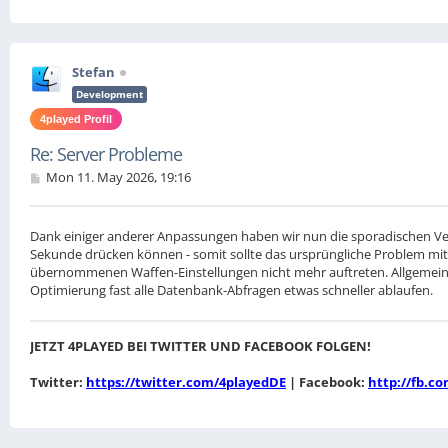
Stefan
Development
4played Profil
Re: Server Probleme
P
Mon 11. May 2026, 19:16
o
s
t
Dank einiger anderer Anpassungen haben wir nun die sporadischen Ve
Sekunde drücken können - somit sollte das ursprüngliche Problem mit d
übernommenen Waffen-Einstellungen nicht mehr auftreten. Allgemein 
Optimierung fast alle Datenbank-Abfragen etwas schneller ablaufen.
JETZT 4PLAYED BEI TWITTER UND FACEBOOK FOLGEN!
Twitter:
https://twitter.com/4playedDE
| Facebook:
http://fb.c