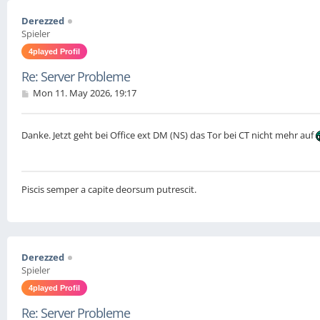
Derezzed
Spieler
4played Profil
Re: Server Probleme
P
Mon 11. May 2026, 19:17
o
s
t
Danke. Jetzt geht bei Office ext DM (NS) das Tor bei CT nicht mehr auf
Piscis semper a capite deorsum putrescit.
Derezzed
Spieler
4played Profil
Re: Server Probleme