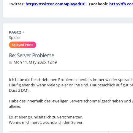
Twitter:
https://twitter.com/4playedDE
| Facebook:
http://fb.c
PAGC2
Spieler
4played Profil
Re: Server Probleme
P
Mon 11. May 2026, 12:49
o
s
t
Ich habe die beschriebenen Probleme ebenfalls immer wieder sporadis
Häufig abends, wenn viele Spieler online sind. Hauptsächlich auf gut b
Dust 2 DM).
Habe das innerhalb des jeweiligen Servers schonmal geschrieben und
alleine.
Es ist aber grundsätzlich zu verschmerzen.
Wenns mich nervt, wechsle ich den Server.