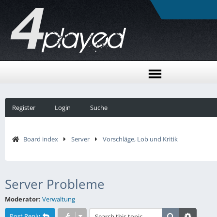
Register
Login
Suche
Board index
Server
Vorschläge, Lob und Kritik
Server Probleme
Moderator:
Verwaltung
Post Reply