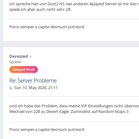
Ich spreche hier von Dust2 NS. bei anderen 4played Server ist mir das n
spiele ich aber auch nicht sehr oft.
Piscis semper a capite deorsum putrescit.
Derezzed
Spieler
4played Profil
Re: Server Probleme
P
Sun 10. May 2026, 21:11
o
s
t
und ich habe das Problem, dass meine VIP Einstellungen nicht übern
Wechsel von 228 zu Desert Eagle. Zumindest auf Random Maps 3
Piscis semper a capite deorsum putrescit.