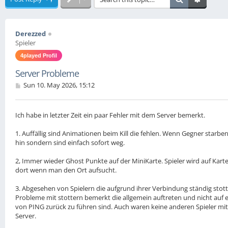
Derezzed
Spieler
4played Profil
Server Probleme
P
Sun 10. May 2026, 15:12
o
s
t
Ich habe in letzter Zeit ein paar Fehler mit dem Server bemerkt.
1. Auffällig sind Animationen beim Kill die fehlen. Wenn Gegner starben
hin sondern sind einfach sofort weg.
2, Immer wieder Ghost Punkte auf der MiniKarte. Spieler wird auf Karte 
dort wenn man den Ort aufsucht.
3. Abgesehen von Spielern die aufgrund ihrer Verbindung ständig stott
Probleme mit stottern bemerkt die allgemein auftreten und nicht auf e
von PING zurück zu führen sind. Auch waren keine anderen Spieler m
Server.