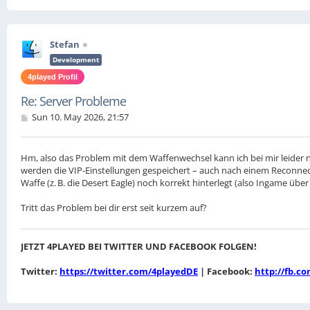
Stefan
Development
4played Profil
Re: Server Probleme
P
Sun 10. May 2026, 21:57
o
s
t
Hm, also das Problem mit dem Waffenwechsel kann ich bei mir leider ni
werden die VIP-Einstellungen gespeichert – auch nach einem Reconnec
Waffe (z. B. die Desert Eagle) noch korrekt hinterlegt (also Ingame über 
Tritt das Problem bei dir erst seit kurzem auf?
JETZT 4PLAYED BEI TWITTER UND FACEBOOK FOLGEN!
Twitter:
https://twitter.com/4playedDE
| Facebook:
http://fb.c