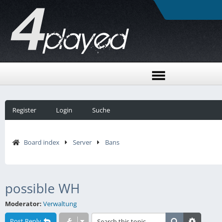
Register
Login
Suche
Board index
Server
Bans
possible WH
Moderator:
Verwaltung
Post Reply