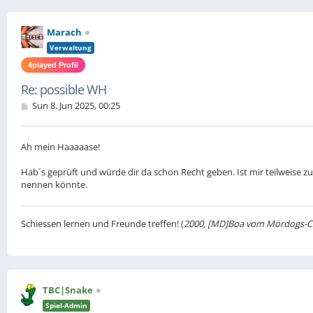
Marach
Verwaltung
4played Profil
Re: possible WH
P
Sun 8. Jun 2025, 00:25
o
s
t
Ah mein Haaaaase!
Hab´s geprüft und würde dir da schon Recht geben. Ist mir teilweise zu 
nennen könnte.
Schiessen lernen und Freunde treffen! (
2000, [MD]Boa vom Mördogs-C
TBC|Snake
Spiel-Admin