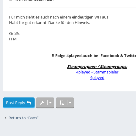
o
s
t
Für mich sieht es auch nach einem eindeutigen WH aus.
Habt Ihr gut erkannt. Danke für den Hinweis.
Grüße
H M
!! Folge 4played auch bei Facebook & Twitte
Steamgruppen / Steamgroups:
4played - Stammspieler
4played
Post Reply
Return to “Bans”