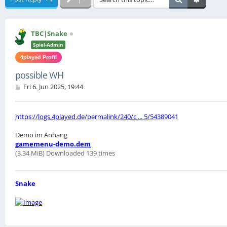
TBC|Snake
Spiel-Admin
4played Profil
possible WH
P
Fri 6. Jun 2025, 19:44
o
s
t
https://logs.4played.de/permalink/240/c ... 5/54389041
Demo im Anhang
gamemenu-demo.dem
(3.34 MiB) Downloaded 139 times
Snake