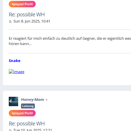
4played Profil
Re: possible WH
P
Sun 8. Jun 2025, 10:41
o
s
t
Er reagiert für mich einfach zu deutlich auf Gegner, die er eigentlich 
hören kann...
Snake
Honey-Mom
Leitung
4played Profil
Re: possible WH
P
Tue 10. Jun 2025, 12:21